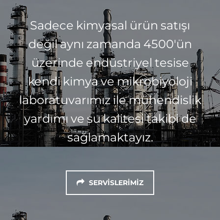
Sadece kimyasal ürün satışı
değil aynı zamanda 4500'ün
üzerinde endüstriyel tesise
kendi kimya ve mikrobiyoloji
laboratuvarımız ile mühendislik
yardımı ve su kalitesi takibi de
sağlamaktayız.
SERVISLERIMIZ